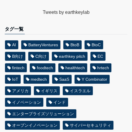
Tweets by earthkeylab
タグ一覧
AI
BatteryVentures
BtoB
BtoC
B向け
C向け
earthkey pitch
EC
fintech
foodtech
healthtech
hrtech
IoT
medtech
SaaS
Y Combinator
アメリカ
イギリス
イスラエル
イノベーション
インド
エンタープライズソリューション
オープンイノベーション
サイバーセキュリティ