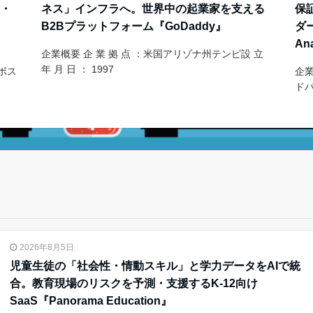
測・
ネス」インフラへ。世界中の起業家を支える
保
B2Bプラットフォーム『GoDaddy』
ダ
An
企業概要 企 業 拠 点 ：米国アリゾナ州テンピ設 立
年 月 日 ： 1997
ボス
企業
ドパ
2026年8月5日
児童生徒の「社会性・情動スキル」と学力データをAIで統
合。教育現場のリスクを予測・支援するK-12向け
SaaS『Panorama Education』