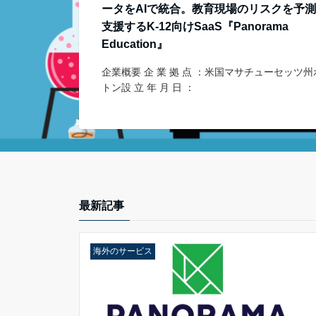
ータをAIで統合。教育現場のリスクを予
支援するK-12向けSaaS『Panorama
Education』
企業概要 企 業 拠 点 ：米国マサチューセッツ州
トン設 立 年 月 日 ：
最新記事
海外のサービス