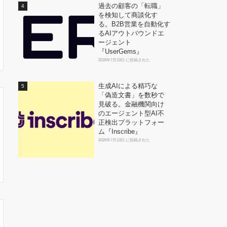
過去の顧客の「転職」
を検知して商談化す
る。B2B営業を自動化す
るAIアウトバウンドエ
ージェント
『UserGems』
2026年7月23日 に投稿された
生成AIによる精巧な
「偽造文書」を数秒で
見破る。金融機関向け
のエージェント型AI不
正検出プラットフォー
ム『Inscribe』
2026年7月13日 に投稿された