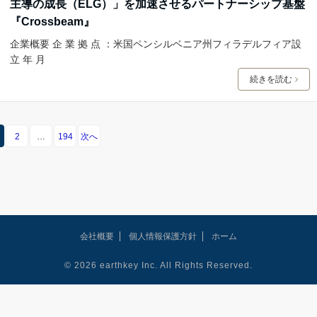
主導の成長（ELG）」を加速させるパートナーシップ基盤
『Crossbeam』
企業概要 企 業 拠 点 ：米国ペンシルベニア州フィラデルフィア設
立 年 月
続きを読む
2
…
194
次へ
会社概要
個人情報保護方針
ホーム
© 2026 earthkey Inc. All Rights Reserved.