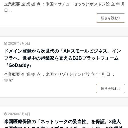
企業概要 企 業 拠 点 ：米国マサチューセッツ州ボストン設 立 年 月
日 ：
続きを読む
2026年8月5日
ドメイン登録から次世代の「AI×スモールビジネス」イン
フラへ。世界中の起業家を支えるB2Bプラットフォーム
『GoDaddy』
企業概要 企 業 拠 点 ：米国アリゾナ州テンピ設 立 年 月 日 ：
1997
続きを読む
2026年8月4日
米国医療保険の「ネットワークの妥当性」を保証。3億人