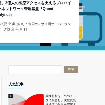
証。3億人の医療アクセスを支えるプロバイ
ーネットワーク管理基盤『Quest
alytics』
概要 企 業 拠 点 ：米国カンザス州オーバーラン
ーク設 立 年 月 日
人気記事
異種材料を一つのチッ
プに統合し、次世代無
線通信の限界を突破す