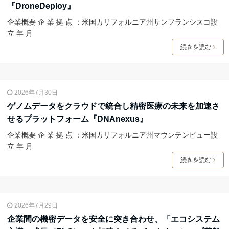
『DroneDeploy』
企業概要 企 業 拠 点 ：米国カリフォルニア州サンフランシスコ設
立 年 月
続きを読む
2026年7月30日
ゲノムデータをクラウドで統合し精密医療の未来を加速さ
せるプラットフォーム『DNAnexus』
企業概要 企 業 拠 点 ：米国カリフォルニア州マウンテンビュー設
立 年 月
続きを読む
2026年7月29日
企業間の機密データを安全に突き合わせ、「エコシステム