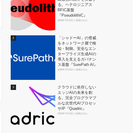
る。ヘテロジニアス
RFIC基盤
『PseudolithIC』
2026年7月14日 に投稿された
「シャドーAI」の脅威
をネットワーク層で検
知・制御。安全なエン
タープライズ生成AIの
導入を支えるガバナン
ス基盤『SurePath AI』
2026年7月23日 に投稿された
クラウドに依存しない
エッジAIの未来を創
る。完全プログラマブ
ルな次世代AIプロセッ
サIP『Quadric』
2026年7月14日 に投稿された