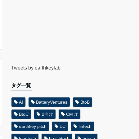
Tweets by earthkeylab
タグ一覧
AI
BatteryVentures
BtoB
BtoC
B向け
C向け
earthkey pitch
EC
fintech
foodtech
healthtech
hrtech