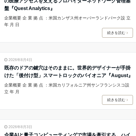
の医療アクセスを支えるプロバイダーネットワーク管理基
盤『Quest Analytics』
企業概要 企 業 拠 点 ：米国カンザス州オーバーランドパーク設 立
年 月 日
続きを読む
2026年8月4日
既存のドアの鍵穴はそのままに。世界的デザイナーが手掛
けた「後付け型」スマートロックのパイオニア『August』
企業概要 企 業 拠 点 ：米国カリフォルニア州サンフランシスコ設
立 年 月
続きを読む
2026年8月3日
企業AIと量子コンピューティングで市場を牽引する。ハイ