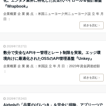
化。エンタメ業界に特化した次世代ペイロール＆会計基盤
『Wrapbook』
企業概要 企 業 拠 点 ：米国ニューヨーク州ニューヨーク設 立 年 月
日 ：
続きを読む
2026年7月27日
数分で安全なAPIキー管理とレート制限を実装。エッジ環
境向けに最適化されたOSSのAPI管理基盤『Unkey』
企業概要 企 業 拠 点 ：米国設 立 年 月 日 ：2023年資金調達総額
：
続きを読む
2026年7月24日
Airbnbの「品質のばらつき」を完全に排除。アプリ一つで