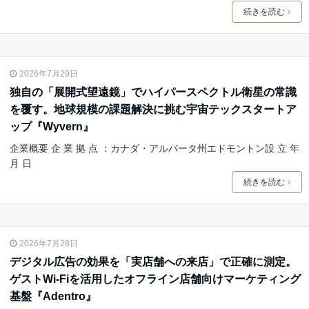
続きを読む
2026年7月29日
独自の「展開式望遠鏡」でハイパースペクトル衛星の常識
を覆す。地球規模の課題解決に挑む宇宙テックスタートア
ップ『Wyvern』
企業概要 企 業 拠 点 ：カナダ・アルバータ州エドモントン設 立 年
月 日
続きを読む
2026年7月28日
デジタル広告の効果を「実店舗への来店」で正確に測定。
ゲストWi-Fiを活用したオフライン店舗向けマーケティング
基盤『Adentro』