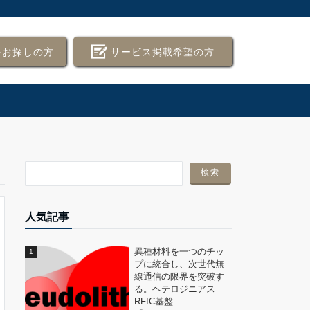
をお探しの方
サービス掲載希望の方
人気記事
異種材料を一つのチッ
プに統合し、次世代無
線通信の限界を突破す
る。ヘテロジニアス
RFIC基盤