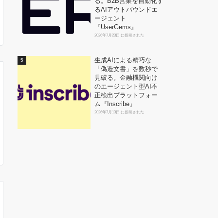
る。B2B営業を自動化す
るAIアウトバウンドエ
ージェント
『UserGems』
2026年7月23日 に投稿された
生成AIによる精巧な
「偽造文書」を数秒で
見破る。金融機関向け
のエージェント型AI不
正検出プラットフォー
ム『Inscribe』
2026年7月13日 に投稿された