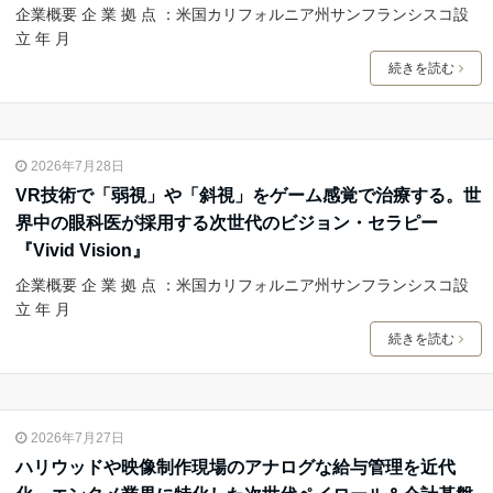
企業概要 企 業 拠 点 ：米国カリフォルニア州サンフランシスコ設
立 年 月
続きを読む
2026年7月28日
VR技術で「弱視」や「斜視」をゲーム感覚で治療する。世
界中の眼科医が採用する次世代のビジョン・セラピー
『Vivid Vision』
企業概要 企 業 拠 点 ：米国カリフォルニア州サンフランシスコ設
立 年 月
続きを読む
2026年7月27日
ハリウッドや映像制作現場のアナログな給与管理を近代