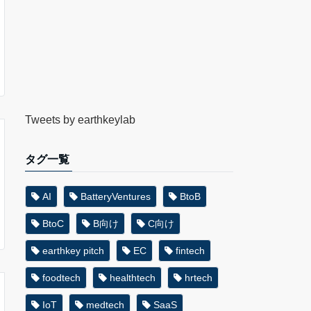
Tweets by earthkeylab
タグ一覧
AI
BatteryVentures
BtoB
BtoC
B向け
C向け
earthkey pitch
EC
fintech
foodtech
healthtech
hrtech
IoT
medtech
SaaS