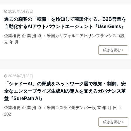
2026年7月23日
過去の顧客の「転職」を検知して商談化する。B2B営業を
自動化するAIアウトバウンドエージェント『UserGems』
企業概要 企 業 拠 点 ：米国カリフォルニア州サンフランシスコ設
立 年 月
続きを読む
2026年7月23日
「シャドーAI」の脅威をネットワーク層で検知・制御。安
全なエンタープライズ生成AIの導入を支えるガバナンス基
盤『SurePath AI』
企業概要 企 業 拠 点 ：米国コロラド州デンバー設 立 年 月 日 ：
202
続きを読む