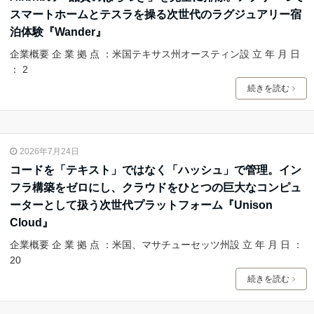
スマートホームとテスラを操る次世代のラグジュアリー宿
泊体験『Wander』
企業概要 企 業 拠 点 ：米国テキサス州オースティン設 立 年 月 日
： 2
続きを読む
2026年7月24日
コードを「テキスト」ではなく「ハッシュ」で管理。イン
フラ構築をゼロにし、クラウドをひとつの巨大なコンピュ
ーターとして扱う次世代プラットフォーム『Unison
Cloud』
企業概要 企 業 拠 点 ：米国、マサチューセッツ州設 立 年 月 日 ：
20
続きを読む