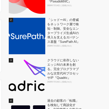
『PseudolithIC』
2026年7月14日 に投稿された
「シャドーAI」の脅威
をネットワーク層で検
知・制御。安全なエン
タープライズ生成AIの
導入を支えるガバナン
ス基盤『SurePath AI』
2026年7月23日 に投稿された
クラウドに依存しない
エッジAIの未来を創
る。完全プログラマブ
ルな次世代AIプロセッ
サIP『Quadric』
2026年7月14日 に投稿された
過去の顧客の「転職」
を検知して商談化す