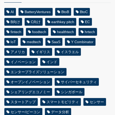
AI
BatteryVentures
BtoB
BtoC
B向け
C向け
earthkey pitch
EC
fintech
foodtech
healthtech
hrtech
IoT
medtech
SaaS
Y Combinator
アメリカ
イギリス
イスラエル
イノベーション
インド
エンタープライズソリューション
オープンイノベーション
サイバーセキュリティ
シェアリングエコノミー
シンガポール
スタートアップ
スマートモビリティ
センサー
センサー/ビーコン
データ分析