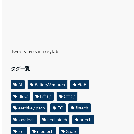
Tweets by earthkeylab
タグ一覧
AI
BatteryVentures
BtoB
BtoC
B向け
C向け
earthkey pitch
EC
fintech
foodtech
healthtech
hrtech
IoT
medtech
SaaS