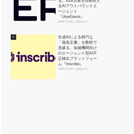
る。B2B営業を自動化す
るAIアウトバウンドエ
ージェント
『UserGems』
2026年7月23日 に投稿された
生成AIによる精巧な
「偽造文書」を数秒で
見破る。金融機関向け
のエージェント型AI不
正検出プラットフォー
ム『Inscribe』
2026年7月13日 に投稿された