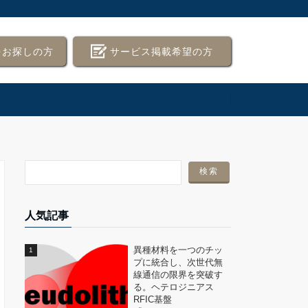
をお探しの方
サービス掲載希望の方
人気記事
異種材料を一つのチッ
プに統合し、次世代無
線通信の限界を突破す
る。ヘテロジニアス
RFIC基盤