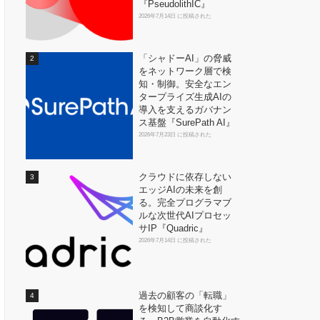
『PseudolithIC』
2026年7月14日 に投稿された
「シャドーAI」の脅威
をネットワーク層で検
知・制御。安全なエン
タープライズ生成AIの
導入を支えるガバナン
ス基盤『SurePath AI』
2026年7月23日 に投稿された
クラウドに依存しない
エッジAIの未来を創
る。完全プログラマブ
ルな次世代AIプロセッ
サIP『Quadric』
2026年7月14日 に投稿された
過去の顧客の「転職」
を検知して商談化す