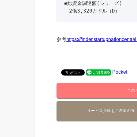
◉総資金調達額(シリーズ)

　2億3,320万ドル（D）
参考
https://finder.startupnationcentral
Pocket
この
サービス掲載をご希望の方