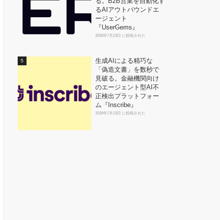
る。B2B営業を自動化す
るAIアウトバウンドエ
ージェント
『UserGems』
2026年7月23日 に投稿された
生成AIによる精巧な
「偽造文書」を数秒で
見破る。金融機関向け
のエージェント型AI不
正検出プラットフォー
ム『Inscribe』
2026年7月13日 に投稿された