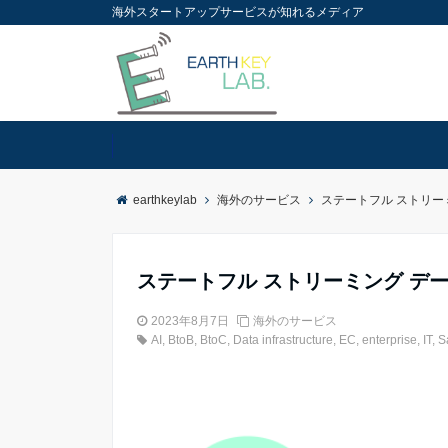
海外スタートアップサービスが知れるメディア
earthkeylab
海外のサービス
ステートフル ストリーミ
ステートフル ストリーミング データ
2023年8月7日
海外のサービス
AI
,
BtoB
,
BtoC
,
Data infrastructure
,
EC
,
enterprise
,
IT
,
S