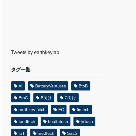
Tweets by earthkeylab
タグ一覧
AI
BatteryVentures
BtoB
BtoC
B向け
C向け
earthkey pitch
EC
fintech
foodtech
healthtech
hrtech
IoT
medtech
SaaS