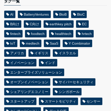
タグ一覧
AI
BatteryVentures
BtoB
BtoC
B向け
C向け
earthkey pitch
EC
fintech
foodtech
healthtech
hrtech
IoT
medtech
SaaS
Y Combinator
アメリカ
イギリス
イスラエル
イノベーション
インド
エンタープライズソリューション
オープンイノベーション
サイバーセキュリティ
シェアリングエコノミー
シンガポール
スタートアップ
スマートモビリティ
センサー
センサー/ビーコン
データ分析