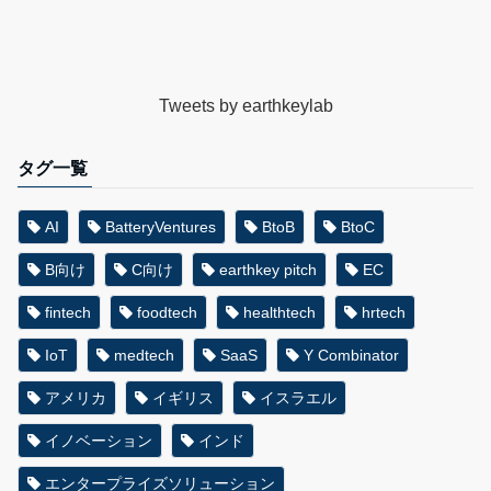
Tweets by earthkeylab
タグ一覧
AI
BatteryVentures
BtoB
BtoC
B向け
C向け
earthkey pitch
EC
fintech
foodtech
healthtech
hrtech
IoT
medtech
SaaS
Y Combinator
アメリカ
イギリス
イスラエル
イノベーション
インド
エンタープライズソリューション