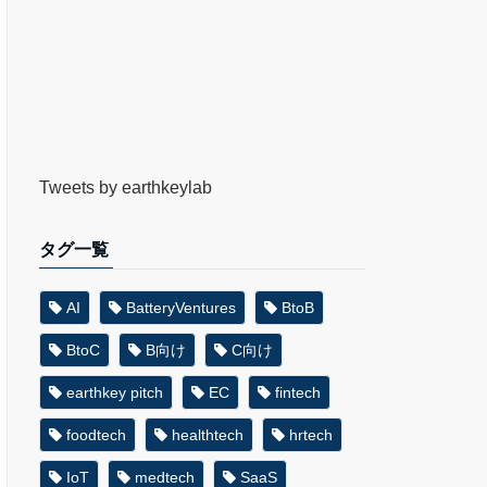
Tweets by earthkeylab
タグ一覧
AI
BatteryVentures
BtoB
BtoC
B向け
C向け
earthkey pitch
EC
fintech
foodtech
healthtech
hrtech
IoT
medtech
SaaS