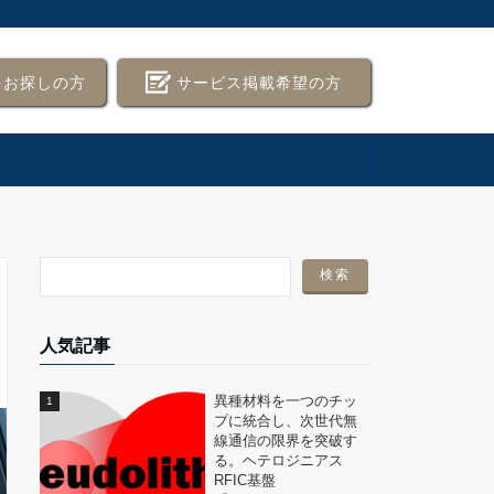
をお探しの方
サービス掲載希望の方
人気記事
異種材料を一つのチッ
プに統合し、次世代無
線通信の限界を突破す
る。ヘテロジニアス
RFIC基盤