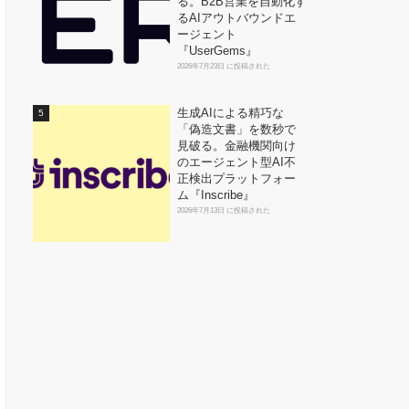
る。B2B営業を自動化す
るAIアウトバウンドエ
ージェント
『UserGems』
2026年7月23日 に投稿された
生成AIによる精巧な
「偽造文書」を数秒で
見破る。金融機関向け
のエージェント型AI不
正検出プラットフォー
ム『Inscribe』
2026年7月13日 に投稿された