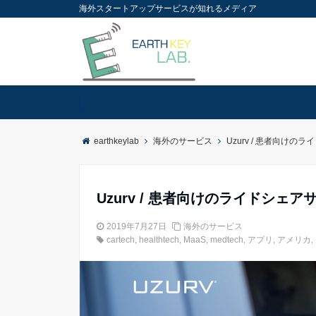
海外スタートアップサービスが知れるメディア
earthkeylab
海外のサービス
Uzurv / 患者向けの
Uzurv / 患者向けのライドシェア
2019年7月27日
海外のサービス
cartech
,
healthtech
,
MaaS
,
medtech
,
アプリ
,
アメリカ
,