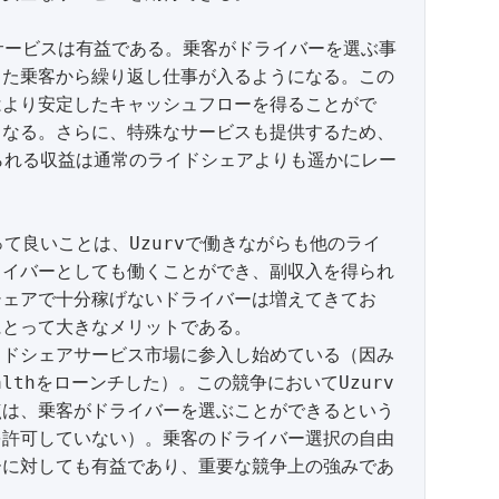
のサービスは有益である。乗客がドライバーを選ぶ事
した乗客から繰り返し仕事が入るようになる。この
はより安定したキャッシュフローを得ることがで
くなる。さらに、特殊なサービスも提供するため、
得られる収益は通常のライドシェアよりも遥かにレー
って良いことは、Uzurvで働きながらも他のライ
ドライバーとしても働くことができ、副収入を得られ
シェアで十分稼げないドライバーは増えてきてお
とって大きなメリットである。

ライドシェアサービス市場に参入し始めている（因み
Healthをローンチした）。この競争においてUzurv
点は、乗客がドライバーを選ぶことができるという
れを許可していない）。乗客のドライバー選択の自由
ーに対しても有益であり、重要な競争上の強みであ