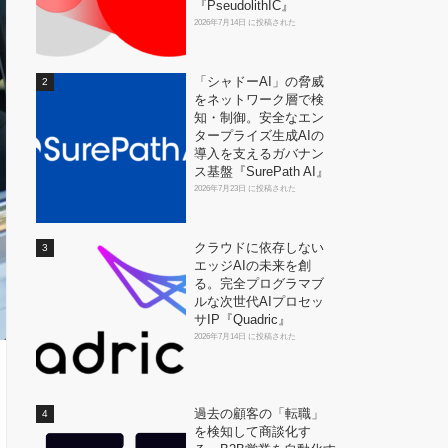
『PseudolithIC』
2026年7月14日 に投稿された
「シャドーAI」の脅威
をネットワーク層で検
知・制御。安全なエン
タープライズ生成AIの
導入を支えるガバナン
ス基盤『SurePath AI』
2026年7月23日 に投稿された
クラウドに依存しない
エッジAIの未来を創
る。完全プログラマブ
ルな次世代AIプロセッ
サIP『Quadric』
2026年7月14日 に投稿された
過去の顧客の「転職」
を検知して商談化す