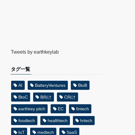
Tweets by earthkeylab
タグ一覧
AI
BatteryVentures
BtoB
BtoC
B向け
C向け
earthkey pitch
EC
fintech
foodtech
healthtech
hrtech
IoT
medtech
SaaS