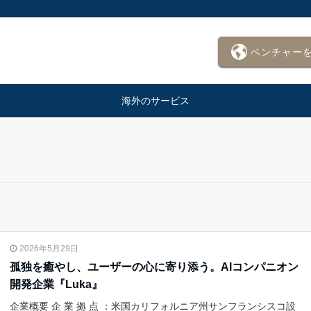
ベンチャー
海外のサービス
2026年5月29日
孤独を癒やし、ユーザーの心に寄り添う。AIコンパニオン
開発企業『Luka』
企業概要 企 業 拠 点 ：米国カリフォルニア州サンフランシスコ設