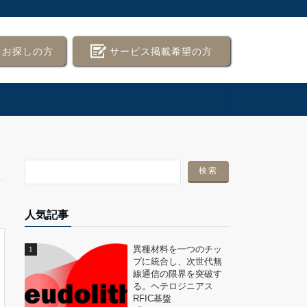
をお探しの方
サービス掲載希望の方
人気記事
異種材料を一つのチッ
プに統合し、次世代無
線通信の限界を突破す
る。ヘテロジニアス
RFIC基盤