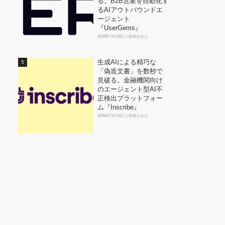
る。B2B営業を自動化す
るAIアウトバウンドエ
ージェント
『UserGems』
2026年7月23日 に投稿された
生成AIによる精巧な
「偽造文書」を数秒で
見破る。金融機関向け
のエージェント型AI不
正検出プラットフォー
ム『Inscribe』
2026年7月13日 に投稿された