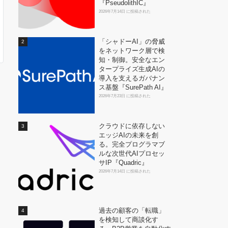
『PseudolithIC』
2026年7月14日 に投稿された
「シャドーAI」の脅威
をネットワーク層で検
知・制御。安全なエン
タープライズ生成AIの
導入を支えるガバナン
ス基盤『SurePath AI』
2026年7月23日 に投稿された
クラウドに依存しない
エッジAIの未来を創
る。完全プログラマブ
ルな次世代AIプロセッ
サIP『Quadric』
2026年7月14日 に投稿された
過去の顧客の「転職」
を検知して商談化す