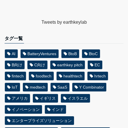
Tweets by earthkeylab
タグ一覧
AI
BatteryVentures
BtoB
BtoC
B向け
C向け
earthkey pitch
EC
fintech
foodtech
healthtech
hrtech
IoT
medtech
SaaS
Y Combinator
アメリカ
イギリス
イスラエル
イノベーション
インド
エンタープライズソリューション