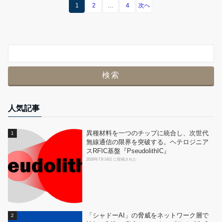
1
2
…
4
次へ
人気記事
異種材料を一つのチップに統合し、次世代
無線通信の限界を突破する。ヘテロジニア
スRFIC基盤『PseudolithIC』
2026年7月14日 に投稿された
「シャドーAI」の脅威をネットワーク層で