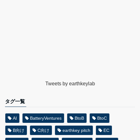
Tweets by earthkeylab
タグ一覧
AI
BatteryVentures
BtoB
BtoC
B向け
C向け
earthkey pitch
EC