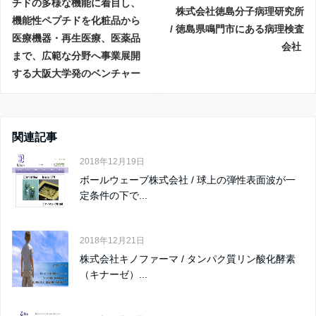
チドの多様な機能に着目し、
株式会社徳島分子病理研究所
機能性ペプチドを化粧品から
/ 徳島県鳴門市にある病理検査
医療機器・再生医療、医薬品
会社
まで、広範な分野へ事業展開
する大阪大学発のベンチャー
関連記事
2018年12月19日
ボールウェーブ株式会社 / 球上の弾性表面波が一
定条件の下で...
2018年12月21日
株式会社キノファーマ / タンパク質リン酸化酵素
（キナーゼ）...