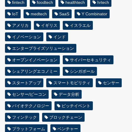
fintech
foodtech
healthtech
hrtech
IoT
medtech
SaaS
Y Combinator
アメリカ
イギリス
イスラエル
イノベーション
インド
エンタープライズソリューション
オープンイノベーション
サイバーセキュリティ
シェアリングエコノミー
シンガポール
スタートアップ
スマートモビリティ
センサー
センサー/ビーコン
データ分析
バイオテクノロジー
ピッチイベント
フィンテック
ブロックチェーン
プラットフォーム
ベンチャー