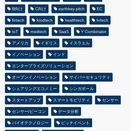
B向け
C向け
earthkey pitch
EC
fintech
foodtech
healthtech
hrtech
IoT
medtech
SaaS
Y Combinator
アメリカ
イギリス
イスラエル
イノベーション
インド
エンタープライズソリューション
オープンイノベーション
サイバーセキュリティ
シェアリングエコノミー
シンガポール
スタートアップ
スマートモビリティ
センサー
センサー/ビーコン
データ分析
バイオテクノロジー
ピッチイベント