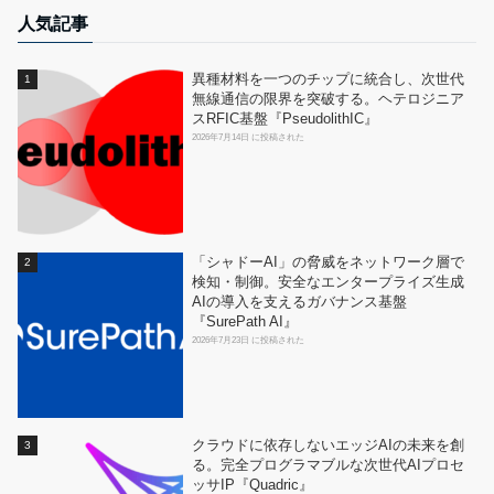
人気記事
異種材料を一つのチップに統合し、次世代
無線通信の限界を突破する。ヘテロジニア
スRFIC基盤『PseudolithIC』
2026年7月14日 に投稿された
「シャドーAI」の脅威をネットワーク層で
検知・制御。安全なエンタープライズ生成
AIの導入を支えるガバナンス基盤
『SurePath AI』
2026年7月23日 に投稿された
クラウドに依存しないエッジAIの未来を創
る。完全プログラマブルな次世代AIプロセ
ッサIP『Quadric』