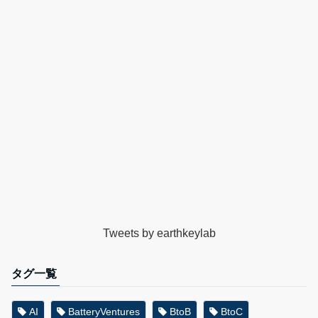
Tweets by earthkeylab
タグ一覧
AI
BatteryVentures
BtoB
BtoC