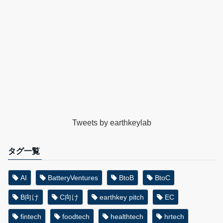
Tweets by earthkeylab
タグ一覧
AI
BatteryVentures
BtoB
BtoC
B向け
C向け
earthkey pitch
EC
fintech
foodtech
healthtech
hrtech