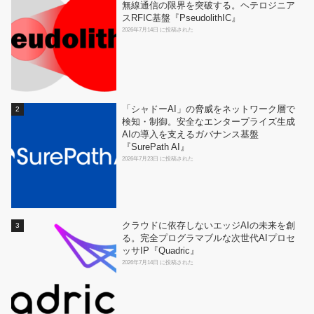
無線通信の限界を突破する。ヘテロジニア
スRFIC基盤『PseudolithIC』
2026年7月14日 に投稿された
「シャドーAI」の脅威をネットワーク層で
検知・制御。安全なエンタープライズ生成
AIの導入を支えるガバナンス基盤
『SurePath AI』
2026年7月23日 に投稿された
クラウドに依存しないエッジAIの未来を創
る。完全プログラマブルな次世代AIプロセ
ッサIP『Quadric』
2026年7月14日 に投稿された