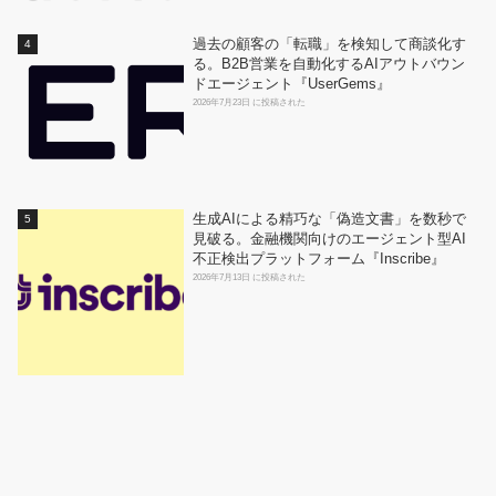
過去の顧客の「転職」を検知して商談化す
る。B2B営業を自動化するAIアウトバウン
ドエージェント『UserGems』
2026年7月23日 に投稿された
生成AIによる精巧な「偽造文書」を数秒で
見破る。金融機関向けのエージェント型AI
不正検出プラットフォーム『Inscribe』
2026年7月13日 に投稿された