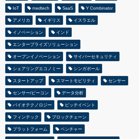
IoT
medtech
SaaS
Y Combinator
アメリカ
イギリス
イスラエル
イノベーション
インド
エンタープライズソリューション
オープンイノベーション
サイバーセキュリティ
シェアリングエコノミー
シンガポール
スタートアップ
スマートモビリティ
センサー
センサー/ビーコン
データ分析
バイオテクノロジー
ピッチイベント
フィンテック
ブロックチェーン
プラットフォーム
ベンチャー