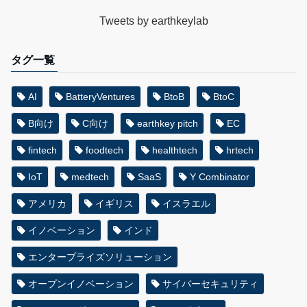
Tweets by earthkeylab
タグ一覧
AI
BatteryVentures
BtoB
BtoC
B向け
C向け
earthkey pitch
EC
fintech
foodtech
healthtech
hrtech
IoT
medtech
SaaS
Y Combinator
アメリカ
イギリス
イスラエル
イノベーション
インド
エンタープライズソリューション
オープンイノベーション
サイバーセキュリティ