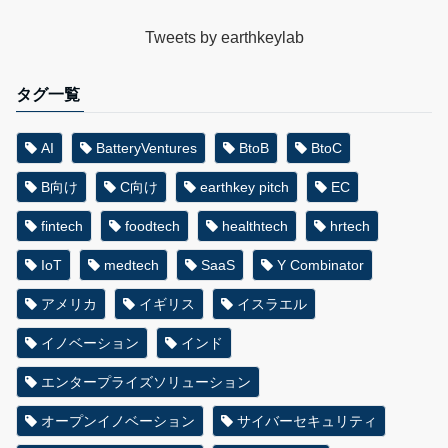
Tweets by earthkeylab
タグ一覧
AI
BatteryVentures
BtoB
BtoC
B向け
C向け
earthkey pitch
EC
fintech
foodtech
healthtech
hrtech
IoT
medtech
SaaS
Y Combinator
アメリカ
イギリス
イスラエル
イノベーション
インド
エンタープライズソリューション
オープンイノベーション
サイバーセキュリティ