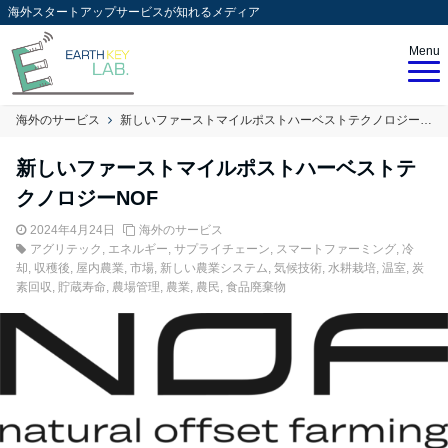
海外スタートアップサービスが知れるメディア
Menu
海外のサービス
新しいファーストマイルポストハーベストテクノロジーNOF
新しいファーストマイルポストハーベストテ
クノロジーNOF
2024年4月24日
海外のサービス
アグリテック
,
エネルギー
,
サプライチェーン
,
スマートファーミング
,
冷
却
,
収穫後
,
屋内農業
,
市場
,
新しい農業システム
,
気候技術
,
水耕栽培
,
温室
,
炭
素回収
,
貯蔵寿命
,
農場管理
,
農業
,
農民
,
食品廃棄物