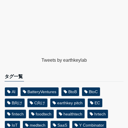
Tweets by earthkeylab
タグ一覧
AI
BatteryVentures
BtoB
BtoC
B向け
C向け
earthkey pitch
EC
fintech
foodtech
healthtech
hrtech
IoT
medtech
SaaS
Y Combinator