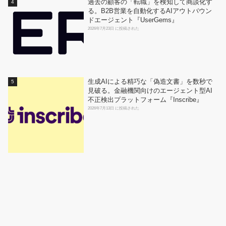
過去の顧客の「転職」を検知して商談化す
る。B2B営業を自動化するAIアウトバウン
ドエージェント『UserGems』
2026年7月23日 に投稿された
生成AIによる精巧な「偽造文書」を数秒で
見破る。金融機関向けのエージェント型AI
不正検出プラットフォーム『Inscribe』
2026年7月13日 に投稿された