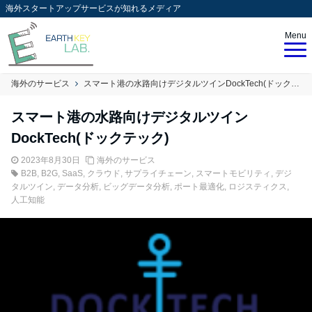
海外スタートアップサービスが知れるメディア
Menu
海外のサービス
スマート港の水路向けデジタルツインDockTech(ドックテック)
スマート港の水路向けデジタルツイン
DockTech(ドックテック)
2023年8月30日
海外のサービス
B2B
,
B2G
,
SaaS
,
クラウド
,
サプライチェーン
,
スマートモビリティ
,
デジ
タルツイン
,
データ分析
,
ビッグデータ分析
,
ポート最適化
,
ロジスティクス
,
人工知能