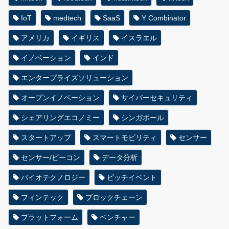
IoT
medtech
SaaS
Y Combinator
アメリカ
イギリス
イスラエル
イノベーション
インド
エンタープライズソリューション
オープンイノベーション
サイバーセキュリティ
シェアリングエコノミー
シンガポール
スタートアップ
スマートモビリティ
センサー
センサー/ビーコン
データ分析
バイオテクノロジー
ピッチイベント
フィンテック
ブロックチェーン
プラットフォーム
ベンチャー