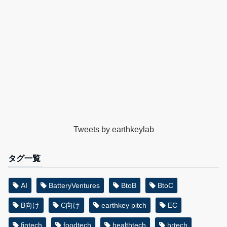
Tweets by earthkeylab
タグ一覧
AI
BatteryVentures
BtoB
BtoC
B向け
C向け
earthkey pitch
EC
fintech
foodtech
healthtech
hrtech