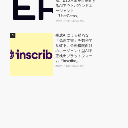
る。B2B営業を自動化す
るAIアウトバウンドエ
ージェント
『UserGems』
2026年7月23日 に投稿された
生成AIによる精巧な
「偽造文書」を数秒で
見破る。金融機関向け
のエージェント型AI不
正検出プラットフォー
ム『Inscribe』
2026年7月13日 に投稿された