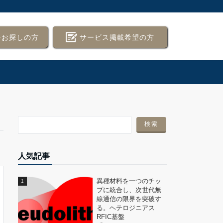
をお探しの方
サービス掲載希望の方
人気記事
異種材料を一つのチッ
プに統合し、次世代無
線通信の限界を突破す
る。ヘテロジニアス
RFIC基盤