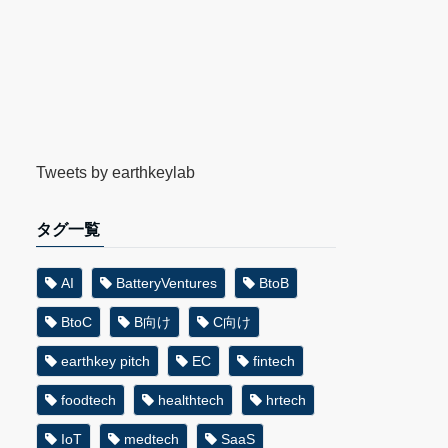
Tweets by earthkeylab
タグ一覧
AI
BatteryVentures
BtoB
BtoC
B向け
C向け
earthkey pitch
EC
fintech
foodtech
healthtech
hrtech
IoT
medtech
SaaS