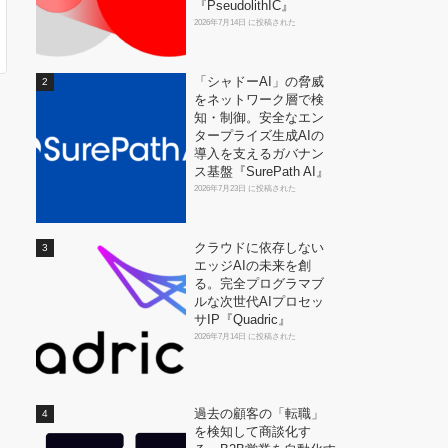
『PseudolithIC』
2026年7月14日 に投稿された
「シャドーAI」の脅威
をネットワーク層で検
知・制御。安全なエン
タープライズ生成AIの
導入を支えるガバナン
ス基盤『SurePath AI』
2026年7月23日 に投稿された
クラウドに依存しない
エッジAIの未来を創
る。完全プログラマブ
ルな次世代AIプロセッ
サIP『Quadric』
2026年7月14日 に投稿された
過去の顧客の「転職」
を検知して商談化す