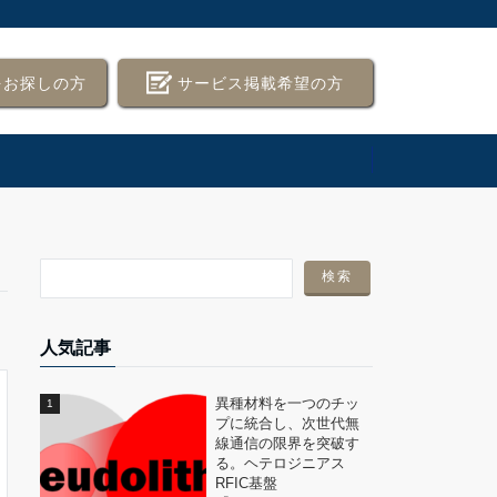
をお探しの方
サービス掲載希望の方
人気記事
異種材料を一つのチッ
プに統合し、次世代無
線通信の限界を突破す
る。ヘテロジニアス
RFIC基盤