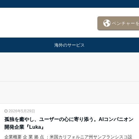
ベンチャー
海外のサービス
2026年5月29日
孤独を癒やし、ユーザーの心に寄り添う。AIコンパニオン
開発企業『Luka』
企業概要 企 業 拠 点 ：米国カリフォルニア州サンフランシスコ設