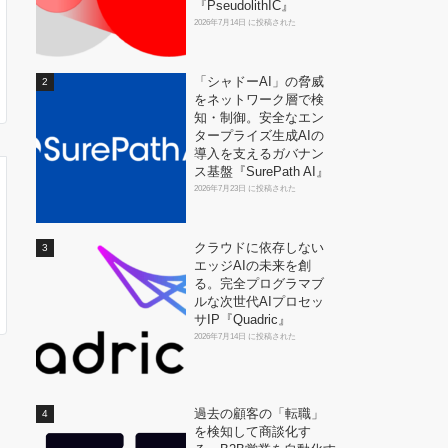
『PseudolithIC』
2026年7月14日 に投稿された
「シャドーAI」の脅威
をネットワーク層で検
知・制御。安全なエン
タープライズ生成AIの
導入を支えるガバナン
ス基盤『SurePath AI』
2026年7月23日 に投稿された
クラウドに依存しない
エッジAIの未来を創
る。完全プログラマブ
ルな次世代AIプロセッ
サIP『Quadric』
2026年7月14日 に投稿された
過去の顧客の「転職」
を検知して商談化す