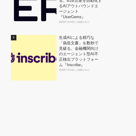
る。B2B営業を自動化す
るAIアウトバウンドエ
ージェント
『UserGems』
2026年7月23日 に投稿された
生成AIによる精巧な
「偽造文書」を数秒で
見破る。金融機関向け
のエージェント型AI不
正検出プラットフォー
ム『Inscribe』
2026年7月13日 に投稿された