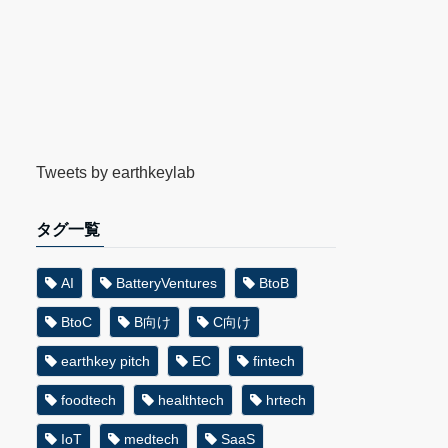
Tweets by earthkeylab
タグ一覧
AI
BatteryVentures
BtoB
BtoC
B向け
C向け
earthkey pitch
EC
fintech
foodtech
healthtech
hrtech
IoT
medtech
SaaS